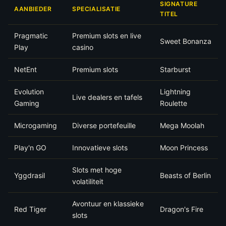
SIGNATURE
AANBIEDER
SPECIALISATIE
TITEL
Pragmatic
Premium slots en live
Sweet Bonanza
Play
casino
NetEnt
Premium slots
Starburst
Evolution
Lightning
Live dealers en tafels
Gaming
Roulette
Microgaming
Diverse portefeuille
Mega Moolah
Play'n GO
Innovatieve slots
Moon Princess
Slots met hoge
Yggdrasil
Beasts of Berlin
volatiliteit
Avontuur en klassieke
Red Tiger
Dragon's Fire
slots