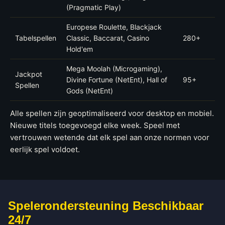
(Pragmatic Play)
Europese Roulette, Blackjack
Tabelspellen
Classic, Baccarat, Casino
280+
Hold'em
Mega Moolah (Microgaming),
Jackpot
Divine Fortune (NetEnt), Hall of
95+
Spellen
Gods (NetEnt)
Alle spellen zijn geoptimaliseerd voor desktop en mobiel.
Nieuwe titels toegevoegd elke week. Speel met
vertrouwen wetende dat elk spel aan onze normen voor
eerlijk spel voldoet.
Spelerondersteuning Beschikbaar
24/7