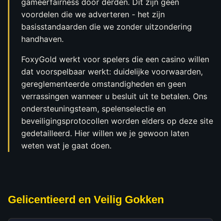
gameerfairness door derden. Dit zijn geen
voordelen die we adverteren - het zijn
basisstandaarden die we zonder uitzondering
handhaven.
FoxyGold werkt voor spelers die een casino willen
dat voorspelbaar werkt: duidelijke voorwaarden,
gereglementeerde omstandigheden en geen
verrassingen wanneer u besluit uit te betalen. Ons
ondersteuningsteam, spelenselectie en
beveiligingsprotocollen worden elders op deze site
gedetailleerd. Hier willen we je gewoon laten
weten wat je gaat doen.
Gelicentieerd en Veilig Gokken