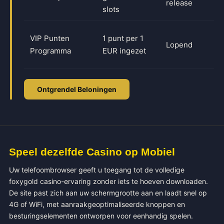
release
slots
VIP Punten
1 punt per 1
Lopend
Programma
EUR ingezet
Ontgrendel Beloningen
Speel dezelfde Casino op Mobiel
Uw telefoombrowser geeft u toegang tot de volledige
foxygold casino-ervaring zonder iets te hoeven downloaden.
De site past zich aan uw schermgrootte aan en laadt snel op
4G of WiFi, met aanraakgeoptimaliseerde knoppen en
besturingselementen ontworpen voor eenhandig spelen.