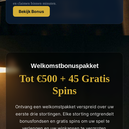
en claimen binnen minuten.
Bekijk Bonus
Welkomstbonuspakket
Tot €500 + 45 Gratis
Spins
Ontvang een welkomstpakket verspreid over uw
eerste drie stortingen. Elke storting ontgrendelt
bonusfondsen en gratis spins om uw spel te
verlengen en uw winkansen te vergroten.