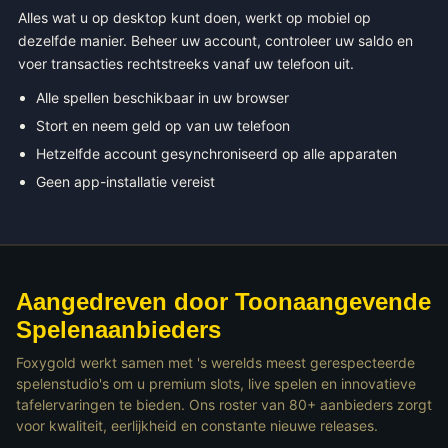
Alles wat u op desktop kunt doen, werkt op mobiel op
dezelfde manier. Beheer uw account, controleer uw saldo en
voer transacties rechtstreeks vanaf uw telefoon uit.
Alle spellen beschikbaar in uw browser
Stort en neem geld op van uw telefoon
Hetzelfde account gesynchroniseerd op alle apparaten
Geen app-installatie vereist
Aangedreven door Toonaangevende
Spelenaanbieders
Foxygold werkt samen met 's werelds meest gerespecteerde
spelenstudio's om u premium slots, live spelen en innovatieve
tafelervaringen te bieden. Ons roster van 80+ aanbieders zorgt
voor kwaliteit, eerlijkheid en constante nieuwe releases.