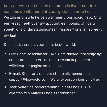
Krijg antwoorden binnen minuten via live chat, of e-
mail ons op elk moment voor gedetailleerde hulp.
We zijn er om u te helpen wanneer u ons nodig hebt. Of u
een vraag heeft over uw account, een bonus, of hoe u
speelt, ons ondersteuningsteam reageert snel en spreekt
uw taal.
Kies het kanaal dat voor u het beste werkt:
Live Chat: Beschikbaar 24/7. Gemiddelde reactietijd ligt
onder de 2 minuten. Klik op de chatknop op een
willekeurige pagina om te starten.
E-mail: Stuur ons een bericht op elk moment naar
support@foxygold.com
. We antwoorden binnen 24 uur.
Taal: Volledige ondersteuning in het Engels. Alle
agenten zijn natives Engelssprekenden.