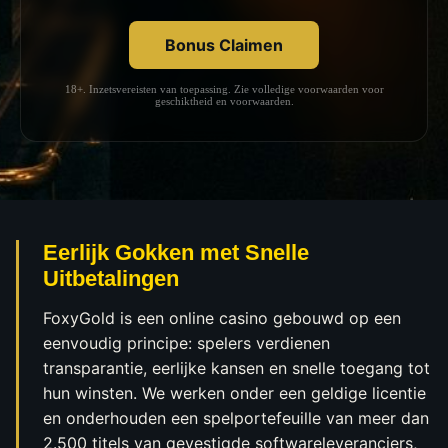
Bonus Claimen
18+. Inzetsvereisten van toepassing. Zie volledige voorwaarden voor
geschiktheid en voorwaarden.
Eerlijk Gokken met Snelle
Uitbetalingen
FoxyGold is een online casino gebouwd op een
eenvoudig principe: spelers verdienen
transparantie, eerlijke kansen en snelle toegang tot
hun winsten. We werken onder een geldige licentie
en onderhouden een spelportefeuille van meer dan
2.500 titels van gevestigde softwareleveranciers,