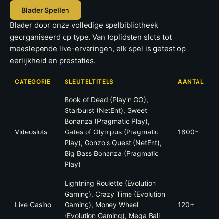
Blader Spellen
Blader door onze volledige spelbibliotheek
georganiseerd op type. Van toplidsten slots tot
meeslepende live-ervaringen, elk spel is getest op
eerlijkheid en prestaties.
CATEGORIE
SLEUTELTITELS
AANTAL
Book of Dead (Play'n GO),
Starburst (NetEnt), Sweet
Bonanza (Pragmatic Play),
Videoslots
Gates of Olympus (Pragmatic
1800+
Play), Gonzo's Quest (NetEnt),
Big Bass Bonanza (Pragmatic
Play)
Lightning Roulette (Evolution
Gaming), Crazy Time (Evolution
Live Casino
Gaming), Money Wheel
120+
(Evolution Gaming), Mega Ball