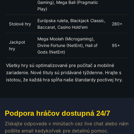
Gaming), Mega Ball (Pragmatic
Play)
Európska ruleta, Blackjack Classic,
Stolové hry
280+
Baccarat, Casino Hold'em
Mega Moolah (Microgaming),
Jackpot
Divine Fortune (NetEnt), Hall of
95+
hry
Gods (NetEnt)
Všetky hry sú optimalizované pre počítač a mobilné
zariadenie. Nové tituly sú pridávané týždenne. Hrajte s
istotou, že každá hra spĺňa naše štandardy poctivej hry.
Podpora hráčov dostupná 24/7
Získajte odpovede v minútach cez live chat alebo nám
pošlite email kedykoľvek pre detailnú pomoc.