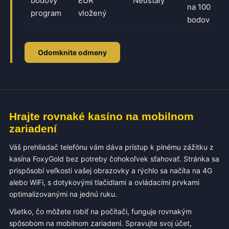
bodový
EUR
Neustály
na 100
program
vložený
bodov
Odomknite odmeny
Hrajte rovnaké kasíno na mobilnom
zariadení
Váš prehliadač telefónu vám dáva prístup k plnému zážitku z
kasína FoxyGold bez potreby čohokoľvek sťahovať. Stránka sa
prispôsobí veľkosti vašej obrazovky a rýchlo sa načíta na 4G
alebo WiFi, s dotykovými tlačidlami a ovládacími prvkami
optimalizovanými na jednú ruku.
Všetko, čo môžete robiť na počítači, funguje rovnakým
spôsobom na mobilnom zariadení. Spravujte svoj účet,