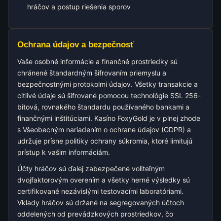
hráčov a postup riešenia sporov
Ochrana údajov a bezpečnosť
Vaše osobné informácie a finančné prostriedky sú
chránené štandardným šifrovaním priemyslu a
bezpečnostnými protokolmi údajov. Všetky transakcie a
citlivé údaje sú šifrované pomocou technológie SSL 256-
bitová, rovnakého štandardu používaného bankami a
finančnými inštitúciami. Kasíno FoxyGold je v plnej zhode
s Všeobecným nariadením o ochrane údajov (GDPR) a
udržuje prísne politiky ochrany súkromia, ktoré limitujú
prístup k vašim informáciám.
Účty hráčov sú ďalej zabezpečené voliteľným
dvojfaktorovým overením a všetky herné výsledky sú
certifikované nezávislými testovacími laboratóriami.
Vklady hráčov sú držané na segregovaných účtoch
oddelených od prevádzkových prostriedkov, čo