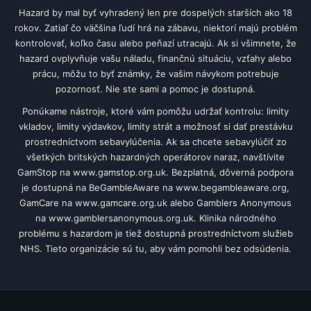
Hazard by mal byť vyhradený len pre dospelých starších ako 18
rokov. Zatiaľ čo väčšina ľudí hrá na zábavu, niektorí majú problém
kontrolovať, koľko času alebo peňazí utracajú. Ak si všimnete, že
hazard ovplyvňuje vašu náladu, finančnú situáciu, vzťahy alebo
prácu, môžu to byť známky, že vašim návykom potrebuje
pozornosť. Nie ste sami a pomoc je dostupná.
Ponúkame nástroje, ktoré vám pomôžu udržať kontrolu: limity
vkladov, limity výdavkov, limity strát a možnosť si dať prestávku
prostredníctvom sebavylúčenia. Ak sa chcete sebavylúčiť zo
všetkých britských hazardných operátorov naraz, navštívite
GamStop na www.gamstop.org.uk. Bezplatná, dôverná podpora
je dostupná na BeGambleAware na www.begambleaware.org,
GamCare na www.gamcare.org.uk alebo Gamblers Anonymous
na www.gamblersanonymous.org.uk. Klinika národného
problému s hazardom je tiež dostupná prostredníctvom služieb
NHS. Tieto organizácie sú tu, aby vám pomohli bez odsúdenia.