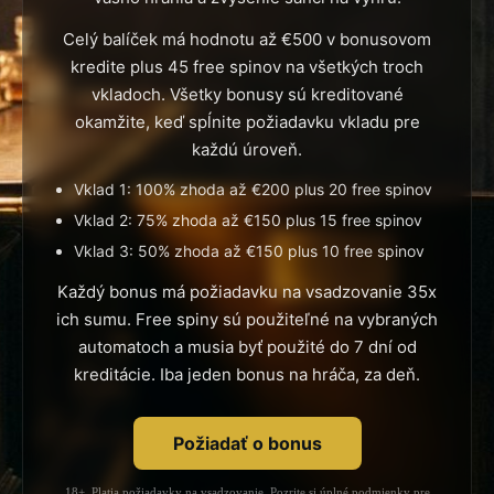
Celý balíček má hodnotu až €500 v bonusovom
kredite plus 45 free spinov na všetkých troch
vkladoch. Všetky bonusy sú kreditované
okamžite, keď spĺnite požiadavku vkladu pre
každú úroveň.
Vklad 1: 100% zhoda až €200 plus 20 free spinov
Vklad 2: 75% zhoda až €150 plus 15 free spinov
Vklad 3: 50% zhoda až €150 plus 10 free spinov
Každý bonus má požiadavku na vsadzovanie 35x
ich sumu. Free spiny sú použiteľné na vybraných
automatoch a musia byť použité do 7 dní od
kreditácie. Iba jeden bonus na hráča, za deň.
Požiadať o bonus
18+. Platia požiadavky na vsadzovanie. Pozrite si úplné podmienky pre