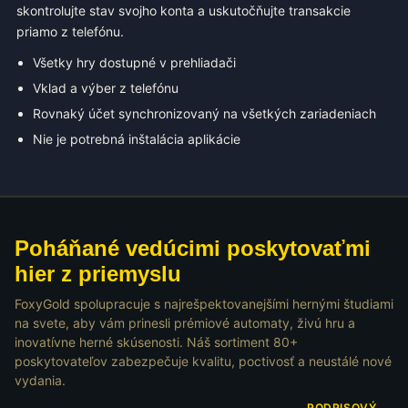
skontrolujte stav svojho konta a uskutočňujte transakcie
priamo z telefónu.
Všetky hry dostupné v prehliadači
Vklad a výber z telefónu
Rovnaký účet synchronizovaný na všetkých zariadeniach
Nie je potrebná inštalácia aplikácie
Poháňané vedúcimi poskytovaťmi
hier z priemyslu
FoxyGold spolupracuje s najrešpektovanejšími hernými študiami
na svete, aby vám prinesli prémiové automaty, živú hru a
inovatívne herné skúsenosti. Náš sortiment 80+
poskytovateľov zabezpečuje kvalitu, poctivosť a neustálé nové
vydania.
PODPISOVÝ