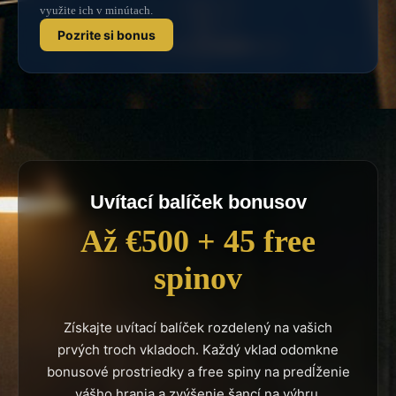
využite ich v minútach.
Pozrite si bonus
Uvítací balíček bonusov
Až €500 + 45 free
spinov
Získajte uvítací balíček rozdelený na vašich
prvých troch vkladoch. Každý vklad odomkne
bonusové prostriedky a free spiny na predĺženie
vášho hrania a zvýšenie šancí na výhru.