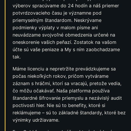
výberov spracúvame do 24 hodín a náš priemer
potvrdzovacieho času je významne pod
priemyselným štandardom. Neskrývame
podmienky výplaty v malom písme ani
neuvádzame svojvoľné obmedzenia určené na
oneskorenie vašich peňazí. Zostatok na vašom
účte sú vaše peniaze a My s ním zaobchadzame
tak.
Máme licenciu a nepretržite prevádzkujeme sa
počas niekoľkých rokov, pričom vytvárame
záznam s hráčmi, ktorí sa vracajú, pretože vedia,
čo môžu očakávať. Naša platforma používa
štandardné šifrovanie priemyslu a nezávislý audit
poctivosti hier. Nie sú to benefity, ktoré si
reklámujeme – sú to základné štandardy, ktoré bez
výnimky udržiavame.