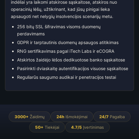
indėliai yra laikomi atskirose sąskaitose, atskiros nuo
operacinių lėšų, užtikrinant, kad jūsų pinigai lieka
apsaugoti net nelygių insolvencijos scenarijų metu.
256 bitų SSL šifravimas visoms duomenų
perdavimams
GDPR ir tarptautinis duomenų apsaugos atitikimas
RNG sertifikavimas pagal iTech Labs ir eCOGRA
Atskirtos žaidėjo lėšos dedikuotose banko sąskaitose
Pasirinkti dviaskaitę autentifikacijos visuose sąskaitose
Reguliarūs saugumo audikai ir penetracijos testai
3000+
Žaidimų
24h
Išmokėjimai
24/7
Pagalba
50+
Tiekėjai
4.7/5
Įvertinimas