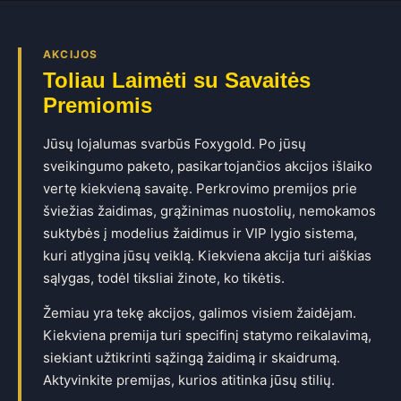
AKCIJOS
Toliau Laimėti su Savaitės
Premiomis
Jūsų lojalumas svarbūs Foxygold. Po jūsų
sveikingumo paketo, pasikartojančios akcijos išlaiko
vertę kiekvieną savaitę. Perkrovimo premijos prie
šviežias žaidimas, grąžinimas nuostolių, nemokamos
suktybės į modelius žaidimus ir VIP lygio sistema,
kuri atlygina jūsų veiklą. Kiekviena akcija turi aiškias
sąlygas, todėl tiksliai žinote, ko tikėtis.
Žemiau yra tekę akcijos, galimos visiem žaidėjam.
Kiekviena premija turi specifinį statymo reikalavimą,
siekiant užtikrinti sąžingą žaidimą ir skaidrumą.
Aktyvinkite premijas, kurios atitinka jūsų stilių.