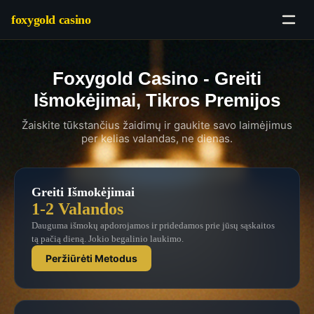
foxygold casino
Foxygold Casino - Greiti
Išmokėjimai, Tikros Premijos
Žaiskite tūkstančius žaidimų ir gaukite savo laimėjimus
per kelias valandas, ne dienas.
Greiti Išmokėjimai
1-2 Valandos
Dauguma išmokų apdorojamos ir pridedamos prie jūsų sąskaitos
tą pačią dieną. Jokio begalinio laukimo.
Peržiūrėti Metodus