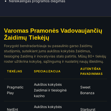
Nereikalingas programos diegimas
Varomas Pramonės Vadovaujančių
Žaidimų Tiekėjų
Foxygold bendradarbiauja su pasaulinio garso žaidimų
studijomis, suteikiant jums aukštos kokybės žaidimus,
tiesioginę žaidimą ir inovatyvias stalo patirtis. Mūsų 80+ tiekėjų
roster užtikrina kokybę, sąžingumą ir nuolatinį naujų išleidimų.
AUTENTIŠKA
TIEKĖJAS
SPECIALIZACIJA
PAVADINIMAS
Aukštos kokybės
Pragmatic
Sweet
žaidimai ir tiesioginė
Play
Bonanza
kazino
Aukštos kokybės
NetEnt
Starburst