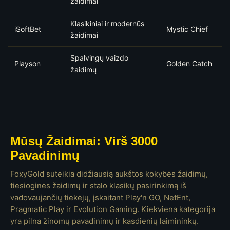
žaidimai
Klasikiniai ir modernūs
iSoftBet
Mystic Chief
žaidimai
Spalvingų vaizdo
Playson
Golden Catch
žaidimų
Mūsų Žaidimai: Virš 3000
Pavadinimų
FoxyGold suteikia didžiausią aukštos kokybės žaidimų,
tiesioginės žaidimų ir stalo klasikų pasirinkimą iš
vadovaujančių tiekėjų, įskaitant Play'n GO, NetEnt,
Pragmatic Play ir Evolution Gaming. Kiekviena kategorija
yra pilna žinomų pavadinimų ir kasdienių laimininkų.