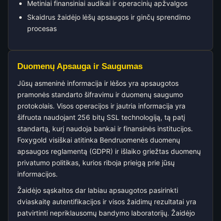
Metiniai finansiniai audikai ir operacinių apžvalgos
Skaidrus žaidėjo lėšų apsaugos ir ginčų sprendimo
procesas
Duomenų Apsauga ir Saugumas
Jūsų asmeninė informacija ir lėšos yra apsaugotos
pramonės standarto šifravimu ir duomenų saugumo
protokolais. Visos operacijos ir jautria informacija yra
šifruota naudojant 256 bitų SSL technologiją, tą patį
standartą, kurį naudoja bankai ir finansinės institucijos.
Foxygold visiškai atitinka Bendruomenės duomenų
apsaugos reglamentą (GDPR) ir išlaiko griežtas duomenų
privatumo politikas, kurios riboja prieigą prie jūsų
informacijos.
Žaidėjo sąskaitos dar labiau apsaugotos pasirinkti
dviaskaitę autentifikacijos ir visos žaidimų rezultatai yra
patvirtinti nepriklausomų bandymo laboratorijų. Žaidėjo