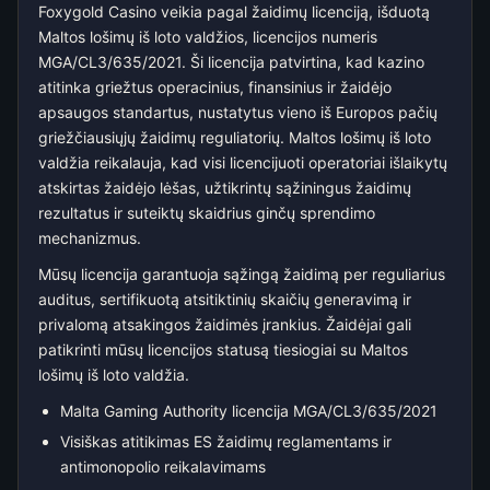
Foxygold Casino veikia pagal žaidimų licenciją, išduotą
Maltos lošimų iš loto valdžios, licencijos numeris
MGA/CL3/635/2021. Ši licencija patvirtina, kad kazino
atitinka griežtus operacinius, finansinius ir žaidėjo
apsaugos standartus, nustatytus vieno iš Europos pačių
griežčiausiųjų žaidimų reguliatorių. Maltos lošimų iš loto
valdžia reikalauja, kad visi licencijuoti operatoriai išlaikytų
atskirtas žaidėjo lėšas, užtikrintų sąžiningus žaidimų
rezultatus ir suteiktų skaidrius ginčų sprendimo
mechanizmus.
Mūsų licencija garantuoja sąžingą žaidimą per reguliarius
auditus, sertifikuotą atsitiktinių skaičių generavimą ir
privalomą atsakingos žaidimės įrankius. Žaidėjai gali
patikrinti mūsų licencijos statusą tiesiogiai su Maltos
lošimų iš loto valdžia.
Malta Gaming Authority licencija MGA/CL3/635/2021
Visiškas atitikimas ES žaidimų reglamentams ir
antimonopolio reikalavimams