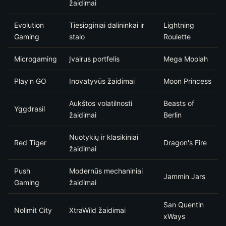
žaidimai
Evolution
Tiesioginiai dalininkai ir
Lightning
Gaming
stalo
Roulette
Microgaming
Įvairus portfelis
Mega Moolah
Play'n GO
Inovatyvūs žaidimai
Moon Princess
Aukštos volatilnosti
Beasts of
Yggdrasil
žaidimai
Berlin
Nuotykių ir klasikiniai
Red Tiger
Dragon's Fire
žaidimai
Push
Modernūs mechaniniai
Jammin Jars
Gaming
žaidimai
San Quentin
Nolimit City
XtraWild žaidimai
xWays