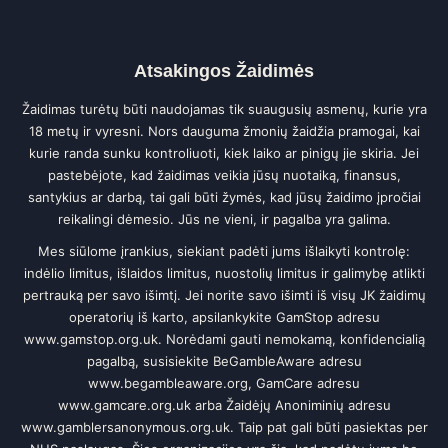
Atsakingos Žaidimės
Žaidimas turėtų būti naudojamas tik suaugusių asmenų, kurie yra
18 metų ir vyresni. Nors dauguma žmonių žaidžia pramogai, kai
kurie randa sunku kontroliuoti, kiek laiko ar pinigų jie skiria. Jei
pastebėjote, kad žaidimas veikia jūsų nuotaiką, finansus,
santykius ar darbą, tai gali būti žymės, kad jūsų žaidimo įpročiai
reikalingi dėmesio. Jūs ne vieni, ir pagalba yra galima.
Mes siūlome įrankius, siekiant padėti jums išlaikyti kontrolę:
indėlio limitus, išlaidos limitus, nuostolių limitus ir galimybę atlikti
pertrauką per savo išimtį. Jei norite savo išimti iš visų JK žaidimų
operatorių iš karto, apsilankykite GamStop adresu
www.gamstop.org.uk. Norėdami gauti nemokamą, konfidencialią
pagalbą, susisiekite BeGambleAware adresu
www.begambleaware.org, GamCare adresu
www.gamcare.org.uk arba Žaidėjų Anoniminių adresu
www.gamblersanonymous.org.uk. Taip pat gali būti pasiektas per