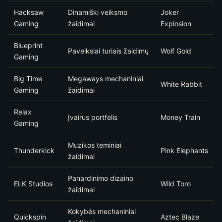
Hacksaw
Dinamiški veiksmo
Joker
Gaming
žaidimai
Explosion
Blueprint
Paveikslai turiais žaidimų
Wolf Gold
Gaming
Big Time
Megaways mechaniniai
White Rabbit
Gaming
žaidimai
Relax
Įvairus portfelis
Money Train
Gaming
Muzikos teminiai
Thunderkick
Pink Elephants
žaidimai
Panardinimo dizaino
ELK Studios
Wild Toro
žaidimai
Kokybės mechaniniai
Quickspin
Aztec Blaze