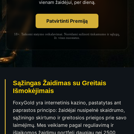
vienam žaidėjui, per dieną.
Patvirtinti Premiją
18+. Taikomi statymo reikalavimai. Norėdami sužinoti tinkamumo ir sąlygų,
žr. visus nuostatus.
Sąžingas Žaidimas su Greitais
Išmokėjimais
FoxyGold yra internetinis kazino, pastatytas ant
paprastos principo: žaidėjai nusipelnė skaidrumo,
sąžiningo skirtumo ir greitosios prieigos prie savo
laimėjimų. Mes veikiame pagal reguliavimą ir
išlaikomos žaidimų portfelį daugiau nei 2500