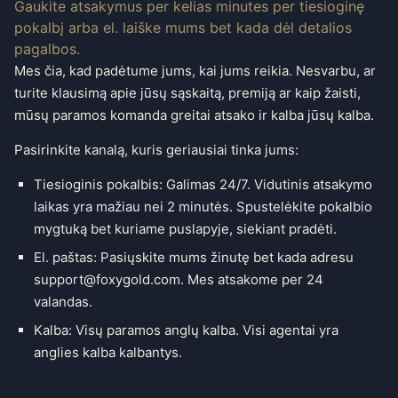
Gaukite atsakymus per kelias minutes per tiesioginę
pokalbį arba el. laiške mums bet kada dėl detalios
pagalbos.
Mes čia, kad padėtume jums, kai jums reikia. Nesvarbu, ar
turite klausimą apie jūsų sąskaitą, premiją ar kaip žaisti,
mūsų paramos komanda greitai atsako ir kalba jūsų kalba.
Pasirinkite kanalą, kuris geriausiai tinka jums:
Tiesioginis pokalbis: Galimas 24/7. Vidutinis atsakymo
laikas yra mažiau nei 2 minutės. Spustelėkite pokalbio
mygtuką bet kuriame puslapyje, siekiant pradėti.
El. paštas: Pasiųskite mums žinutę bet kada adresu
support@foxygold.com
. Mes atsakome per 24
valandas.
Kalba: Visų paramos anglų kalba. Visi agentai yra
anglies kalba kalbantys.