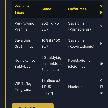
Premijos
Sta
Suma
Dažnumas
Tipas
Reik
Perkrovimo
25% iki 75
Savaitinis
35x
Premija
EUR
(Pirmadienis)
Savaitinis
10% iki 150
Savaitinis
Nėr
Grąžinimas
EUR
(Ketvirtadienis)
20 suktybių
Nemokamos
Penktadienio
pasirinktose
50x
Suktybės
išleidimas
žaidimose
1 taškas už
Grąž
VIP Taškų
1 EUR
Nuolatinis
EUR 
Programa
statytą
tašk