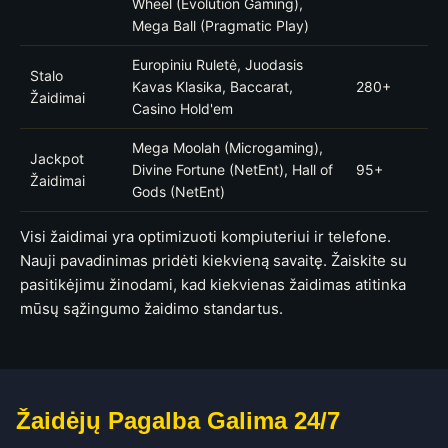
Wheel (Evolution Gaming),
Mega Ball (Pragmatic Play)
Europiniu Ruletė, Juodasis
Stalo
Kavas Klasika, Baccarat,
280+
Žaidimai
Casino Hold'em
Mega Moolah (Microgaming),
Jackpot
Divine Fortune (NetEnt), Hall of
95+
Žaidimai
Gods (NetEnt)
Visi žaidimai yra optimizuoti kompiuteriui ir telefone.
Nauji pavadinimas pridėti kiekvieną savaitę. Žaiskite su
pasitikėjimu žinodami, kad kiekvienas žaidimas atitinka
mūsų sąžingumo žaidimo standartus.
Žaidėjų Pagalba Galima 24/7