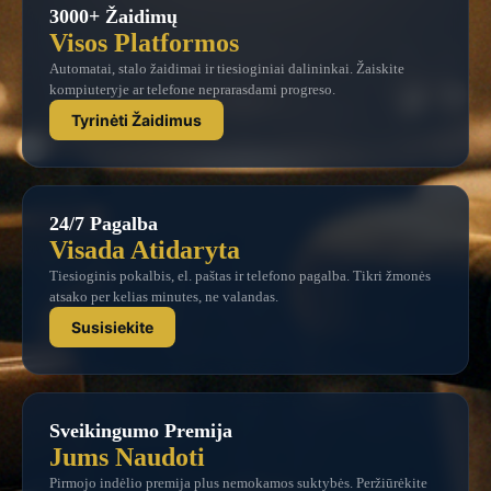
3000+ Žaidimų
Visos Platformos
Automatai, stalo žaidimai ir tiesioginiai dalininkai. Žaiskite
kompiuteryje ar telefone neprarasdami progreso.
Tyrinėti Žaidimus
24/7 Pagalba
Visada Atidaryta
Tiesioginis pokalbis, el. paštas ir telefono pagalba. Tikri žmonės
atsako per kelias minutes, ne valandas.
Susisiekite
Sveikingumo Premija
Jums Naudoti
Pirmojo indėlio premija plus nemokamos suktybės. Peržiūrėkite