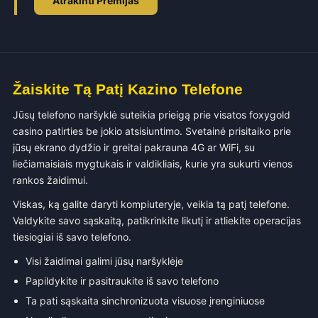
Atrakinti Premijas
Žaiskite Tą Patį Kazino Telefone
Jūsų telefono naršyklė suteikia prieigą prie visatos foxygold
casino patirties be jokio atsisiuntimo. Svetainė prisitaiko prie
jūsų ekrano dydžio ir greitai pakrauna 4G ar WiFi, su
liečiamaisiais mygtukais ir valdikliais, kurie yra sukurti vienos
rankos žaidimui.
Viskas, ką galite daryti kompiuteryje, veikia tą patį telefone.
Valdykite savo sąskaitą, patikrinkite likutį ir atliekite operacijas
tiesiogiai iš savo telefono.
Visi žaidimai galimi jūsų naršyklėje
Papildykite ir pasitraukite iš savo telefono
Ta pati sąskaita sinchronizuota visuose įrenginiuose