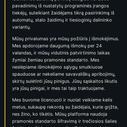
pavadinimų iš nustatytų programinės įrangos
tiekėjų, suteikiant žaidėjams tikrą pasirinkimą iš
automatų, stalo žaidimų ir tiesioginių dalininko
variantų.
Mūsų privalumas yra mūsų požiūris į išmokėjimus.
Mes apdorojame daugumą išmokų per 24
valandas, ir mūsų vidutinis patvirtinimo laikas
žymiai žemiau pramonės standarto. Mes
neslėpiame išmokėjimo sąlygų smulkiuose
spauduose ar nekeliame savavališkų apribojimų,
skirtų sulėtinti jūsų pinigus. Jūsų sąskaitos likutis
yra jūsų pinigai, ir mes tai taip traktuojame.
Mes buvome licencuoti ir nuolat veikiame kelis
metus, sukaupę rekordą su žaidėjais, kurie grįžta,
nes žino, ko tikėtis. Mūsų platforma naudoja
pramonės standarto šifravimą ir trečiosios šalies