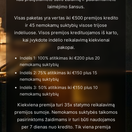
laimėjimo šansus.
Visas paketas yra vertas iki €500 premijos kredito
ir 45 nemokamų suktybių visose trijose
indėliuose. Visos premijos kredituojamos iš karto,
kai įvykdote indėlio reikalavimą kiekvienai
pakopai.
Indėlis 1: 100% atitikimas iki €200 plus 20
nemokamų suktybių
Indėlis 2: 75% atitikimas iki €150 plus 15
nemokamų suktybių
Indėlis 3: 50% atitikimas iki €150 plus 10
nemokamų suktybių
Kiekviena premija turi 35x statymo reikalavimą
premijos sumoje. Nemokamos suktybės taikomos
pasirinktoms žaidimams ir turi būti naudojamos
per 7 dienas nuo kredito. Tik viena premija