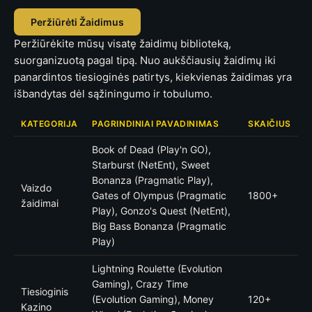
Peržiūrėti Žaidimus
Peržiūrėkite mūsų visatę žaidimų biblioteką,
suorganizuotą pagal tipą. Nuo aukščiausių žaidimų iki
panardintos tiesioginės patirtys, kiekvienas žaidimas yra
išbandytas dėl sąžiningumo ir tobulumo.
KATEGORIJA
PAGRINDINIAI PAVADINIMAS
SKAIČIUS
Book of Dead (Play'n GO),
Starburst (NetEnt), Sweet
Bonanza (Pragmatic Play),
Vaizdo
Gates of Olympus (Pragmatic
1800+
žaidimai
Play), Gonzo's Quest (NetEnt),
Big Bass Bonanza (Pragmatic
Play)
Lightning Roulette (Evolution
Gaming), Crazy Time
Tiesioginis
(Evolution Gaming), Money
120+
Kazino