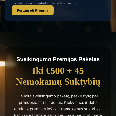
visas detales ir patvirtinkite per kelias minutes.
Peržiūrėti Premiją
Sveikingumo Premijos Paketas
Iki €500 + 45
Nemokamų Suktybių
Gaukite sveikingumo paketą, paskirstytą per
pirmuosius tris indėlius. Kiekvienas indėlis
atrakina premijos lėšas ir nemokamas suktybes,
kad pratęstumėte savo žaidimą ir padidintumėte