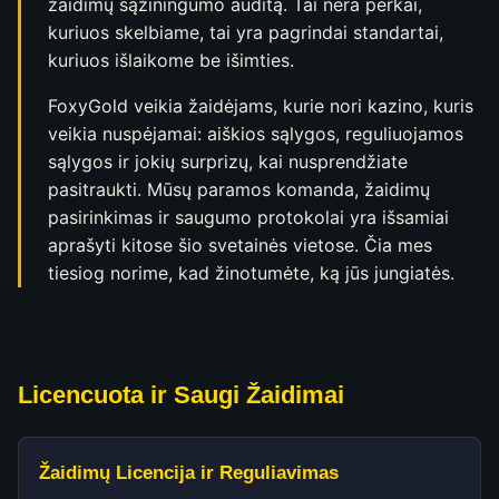
žaidimų sąžiningumo auditą. Tai nėra perkai,
kuriuos skelbiame, tai yra pagrindai standartai,
kuriuos išlaikome be išimties.
FoxyGold veikia žaidėjams, kurie nori kazino, kuris
veikia nuspėjamai: aiškios sąlygos, reguliuojamos
sąlygos ir jokių surprizų, kai nusprendžiate
pasitraukti. Mūsų paramos komanda, žaidimų
pasirinkimas ir saugumo protokolai yra išsamiai
aprašyti kitose šio svetainės vietose. Čia mes
tiesiog norime, kad žinotumėte, ką jūs jungiatės.
Licencuota ir Saugi Žaidimai
Žaidimų Licencija ir Reguliavimas