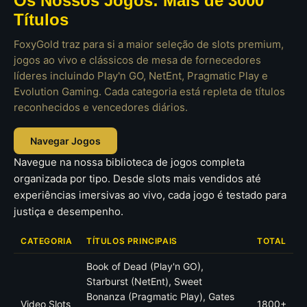
Os Nossos Jogos: Mais de 3000
Títulos
FoxyGold traz para si a maior seleção de slots premium,
jogos ao vivo e clássicos de mesa de fornecedores
líderes incluindo Play'n GO, NetEnt, Pragmatic Play e
Evolution Gaming. Cada categoria está repleta de títulos
reconhecidos e vencedores diários.
Navegar Jogos
Navegue na nossa biblioteca de jogos completa
organizada por tipo. Desde slots mais vendidos até
experiências imersivas ao vivo, cada jogo é testado para
justiça e desempenho.
CATEGORIA
TÍTULOS PRINCIPAIS
TOTAL
Book of Dead (Play'n GO),
Starburst (NetEnt), Sweet
Bonanza (Pragmatic Play), Gates
Video Slots
1800+