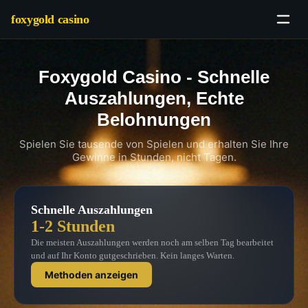
foxygold casino
Foxygold Casino - Schnelle
Auszahlungen, Echte
Belohnungen
Spielen Sie tausende von Spielen und erhalten Sie Ihre
Gewinne in Stunden, nicht Tagen.
Schnelle Auszahlungen
1-2 Stunden
Die meisten Auszahlungen werden noch am selben Tag bearbeitet
und auf Ihr Konto gutgeschrieben. Kein langes Warten.
Methoden anzeigen