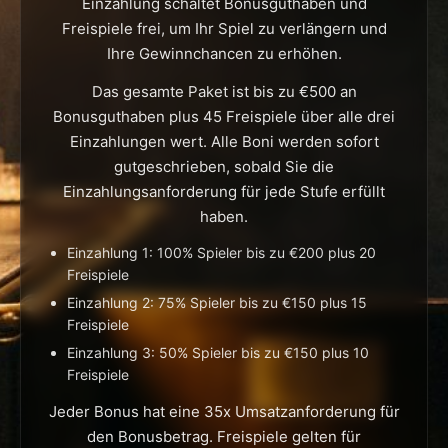
Einzahlung schaltet Bonusguthaben und
Freispiele frei, um Ihr Spiel zu verlängern und
Ihre Gewinnchancen zu erhöhen.
Das gesamte Paket ist bis zu €500 an
Bonusguthaben plus 45 Freispiele über alle drei
Einzahlungen wert. Alle Boni werden sofort
gutgeschrieben, sobald Sie die
Einzahlungsanforderung für jede Stufe erfüllt
haben.
Einzahlung 1: 100% Spieler bis zu €200 plus 20
Freispiele
Einzahlung 2: 75% Spieler bis zu €150 plus 15
Freispiele
Einzahlung 3: 50% Spieler bis zu €150 plus 10
Freispiele
Jeder Bonus hat eine 35x Umsatzanforderung für
den Bonusbetrag. Freispiele gelten für