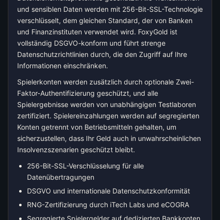
und sensiblen Daten werden mit 256-Bit-SSL-Technologie
verschlüsselt, dem gleichen Standard, der von Banken
und Finanzinstituten verwendet wird. FoxyGold ist
vollständig DSGVO-konform und führt strenge
Datenschutzrichtlinien durch, die den Zugriff auf Ihre
Informationen einschränken.
Spielerkonten werden zusätzlich durch optionale Zwei-
Faktor-Authentifizierung geschützt, und alle
Spielergebnisse werden von unabhängigen Testlaboren
zertifiziert. Spielereinzahlungen werden auf segregierten
Konten getrennt von Betriebsmitteln gehalten, um
sicherzustellen, dass Ihr Geld auch in unwahrscheinlichen
Insolvenzszenarien geschützt bleibt.
256-Bit-SSL-Verschlüsselung für alle
Datenübertragungen
DSGVO und internationale Datenschutzkonformität
RNG-Zertifizierung durch iTech Labs und eCOGRA
Segregierte Spielergelder auf dedizierten Bankkonten