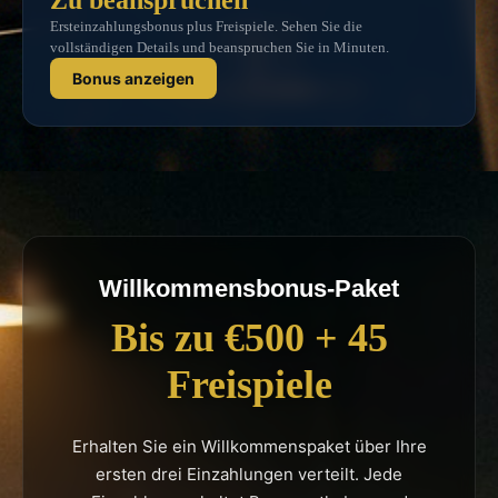
Zu beanspruchen
Ersteinzahlungsbonus plus Freispiele. Sehen Sie die
vollständigen Details und beanspruchen Sie in Minuten.
Bonus anzeigen
Willkommensbonus-Paket
Bis zu €500 + 45
Freispiele
Erhalten Sie ein Willkommenspaket über Ihre
ersten drei Einzahlungen verteilt. Jede