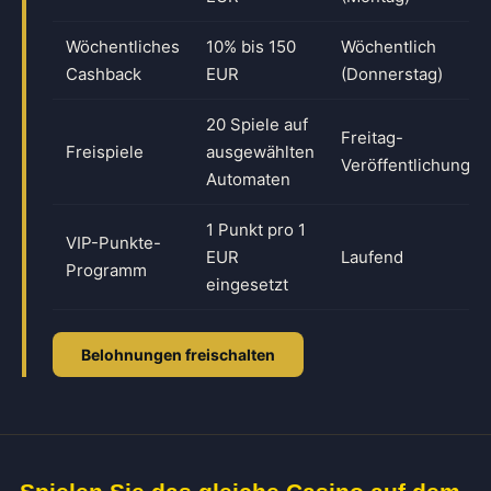
Wöchentliches
10% bis 150
Wöchentlich
Cashback
EUR
(Donnerstag)
20 Spiele auf
Freitag-
Freispiele
ausgewählten
Veröffentlichung
Automaten
1 Punkt pro 1
VIP-Punkte-
EUR
Laufend
Programm
eingesetzt
Belohnungen freischalten