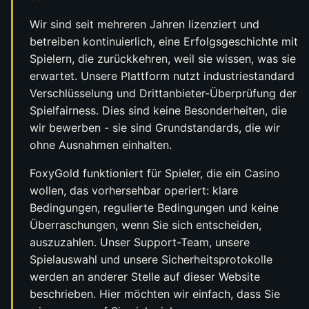
Wir sind seit mehreren Jahren lizenziert und
betreiben kontinuierlich, eine Erfolgsgeschichte mit
Spielern, die zurückkehren, weil sie wissen, was sie
erwartet. Unsere Plattform nutzt industriestandard
Verschlüsselung und Drittanbieter-Überprüfung der
Spielfairness. Dies sind keine Besonderheiten, die
wir bewerben - sie sind Grundstandards, die wir
ohne Ausnahmen einhalten.
FoxyGold funktioniert für Spieler, die ein Casino
wollen, das vorhersehbar operiert: klare
Bedingungen, regulierte Bedingungen und keine
Überraschungen, wenn Sie sich entscheiden,
auszuzahlen. Unser Support-Team, unsere
Spielauswahl und unsere Sicherheitsprotokolle
werden an anderer Stelle auf dieser Website
beschrieben. Hier möchten wir einfach, dass Sie