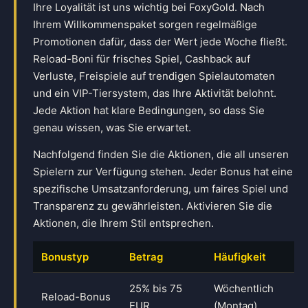
Ihre Loyalität ist uns wichtig bei FoxyGold. Nach
Ihrem Willkommenspaket sorgen regelmäßige
Promotionen dafür, dass der Wert jede Woche fließt.
Reload-Boni für frisches Spiel, Cashback auf
Verluste, Freispiele auf trendigen Spielautomaten
und ein VIP-Tiersystem, das Ihre Aktivität belohnt.
Jede Aktion hat klare Bedingungen, so dass Sie
genau wissen, was Sie erwartet.
Nachfolgend finden Sie die Aktionen, die all unseren
Spielern zur Verfügung stehen. Jeder Bonus hat eine
spezifische Umsatzanforderung, um faires Spiel und
Transparenz zu gewährleisten. Aktivieren Sie die
Aktionen, die Ihrem Stil entsprechen.
Bonustyp
Betrag
Häufigkeit
25% bis 75
Wöchentlich
Reload-Bonus
EUR
(Montag)